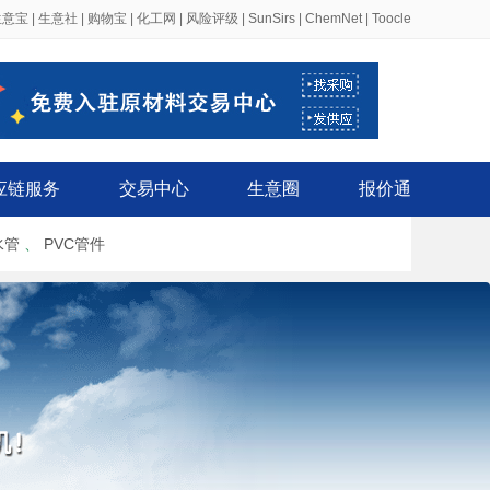
生意宝
|
生意社
|
购物宝
|
化工网
|
风险评级
|
SunSirs
|
ChemNet
|
Toocle
应链服务
交易中心
生意圈
报价通
水管
、
PVC管件