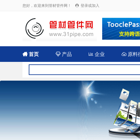
您好，欢迎来到管材管件网！
登录或加入


首页

产品

企业

原料