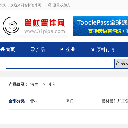
您好，欢迎来到管材管件网！
登录或加入


首页

产品

企业

原料行情
产品目录：
法兰
其它

全部分类
管材
阀门
管材管件加工
法兰
封头
伸缩（补偿）