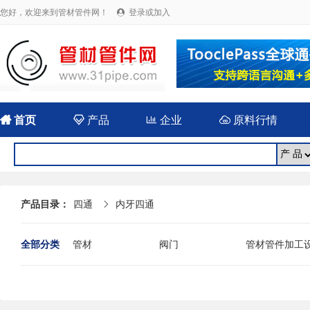
您好，欢迎来到管材管件网！
登录或加入


首页

产品

企业

原料行情
产品目录：
四通
内牙四通

全部分类
管材
阀门
管材管件加工
法兰
封头
伸缩（补偿）