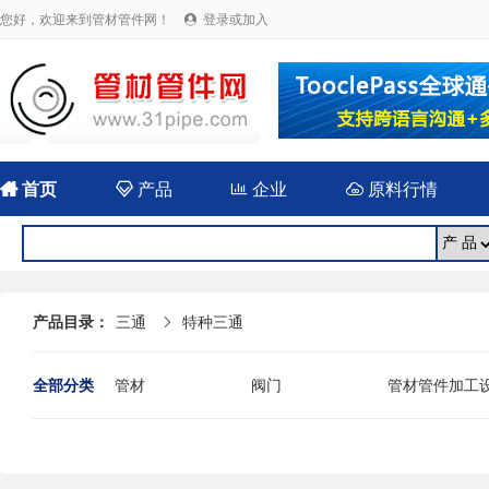
您好，欢迎来到管材管件网！
登录或加入


首页

产品

企业

原料行情
产品目录：
三通
特种三通

全部分类
管材
阀门
管材管件加工
法兰
封头
伸缩（补偿）