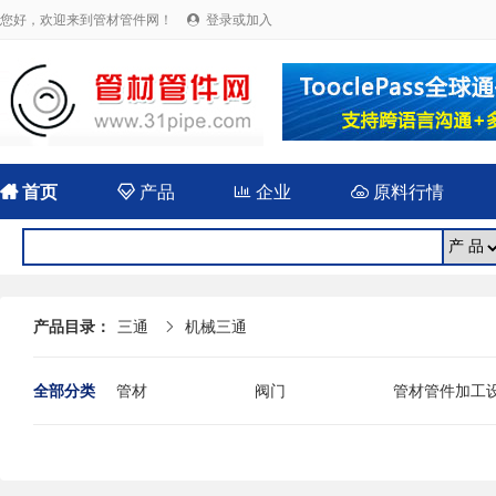
您好，欢迎来到管材管件网！
登录或加入


首页

产品

企业

原料行情
产品目录：
三通
机械三通

全部分类
管材
阀门
管材管件加工
法兰
封头
伸缩（补偿）