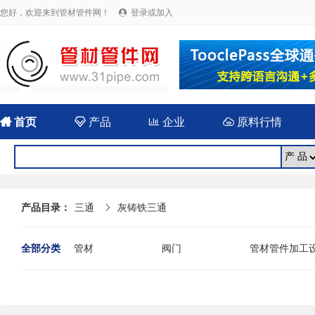
您好，欢迎来到管材管件网！
登录或加入


首页

产品

企业

原料行情
产品目录：
三通
灰铸铁三通

全部分类
管材
阀门
管材管件加工
法兰
封头
伸缩（补偿）