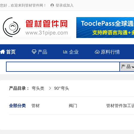
您好，欢迎来到管材管件网！
登录或加入


首页

产品

企业

原料行情
产品目录：
弯头类
90°弯头

全部分类
管材
阀门
管材管件加工
法兰
封头
伸缩（补偿）