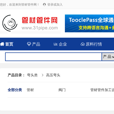
您好，欢迎来到管材管件网！
登录或加入


首页

产品

企业

原料行情
产品目录：
弯头类
高压弯头

全部分类
管材
阀门
管材管件加工
法兰
封头
伸缩（补偿）