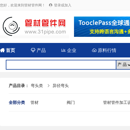
您好，欢迎来到管材管件网！
登录或加入


首页

产品

企业

原料行情
产品目录：
弯头类
异径弯头

全部分类
管材
阀门
管材管件加工
法兰
封头
伸缩（补偿）