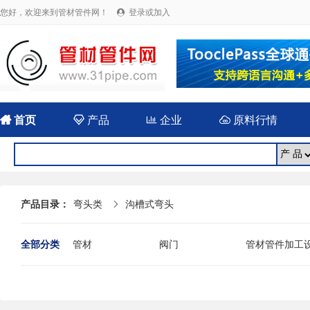
您好，欢迎来到管材管件网！
登录或加入


首页

产品

企业

原料行情
产品目录：
弯头类
沟槽式弯头

全部分类
管材
阀门
管材管件加工
法兰
封头
伸缩（补偿）