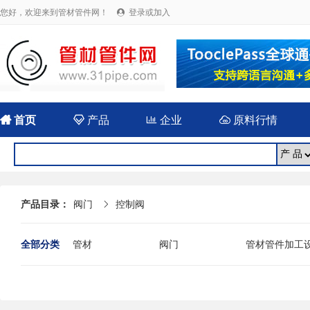
您好，欢迎来到管材管件网！
登录或加入


首页

产品

企业

原料行情
产品目录：
阀门
控制阀

全部分类
管材
阀门
管材管件加工
法兰
封头
伸缩（补偿）