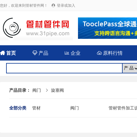
您好，欢迎来到管材管件网！
登录或加入


首页

产品

企业

原料行情
产品目录：
阀门
旋塞阀

全部分类
管材
阀门
管材管件加工
法兰
封头
伸缩（补偿）