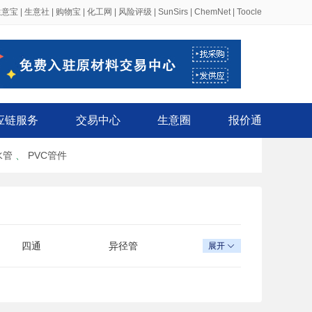
生意宝
|
生意社
|
购物宝
|
化工网
|
风险评级
|
SunSirs
|
ChemNet
|
Toocle
应链服务
交易中心
生意圈
报价通
水管
、
PVC管件
四通
异径管
展开

材
管材设备
管件管材