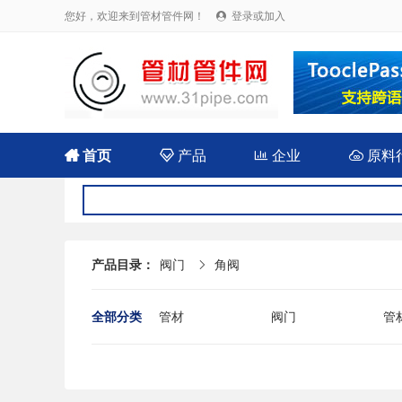
您好，欢迎来到管材管件网！
登录或加入


首页

产品

企业

原料
产品目录：
阀门
角阀

全部分类
管材
阀门
管
法兰
封头
伸