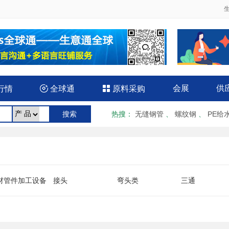
会展
供
行情

全球通

原料采购
热搜
：
无缝钢管
、
螺纹钢
、
PE给
材管件加工设备
接头
弯头类
三通
缩（补偿）器
管道配件
管材管件包装材料
其它类管件管