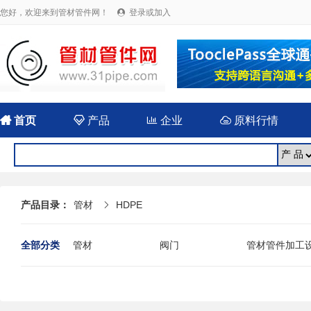
您好，欢迎来到管材管件网！
登录或加入


首页

产品

企业

原料行情
产品目录：
管材
HDPE

全部分类
管材
阀门
管材管件加工
法兰
封头
伸缩（补偿）