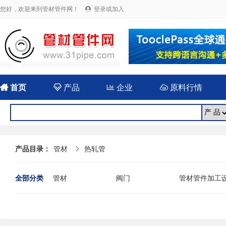
您好，欢迎来到管材管件网！
登录或加入


首页

产品

企业

原料行情
产品目录：
管材
热轧管

全部分类
管材
阀门
管材管件加工
法兰
封头
伸缩（补偿）