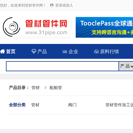
您好，欢迎来到管材管件网！
登录或加入


首页

产品

企业

原料行情
产品目录：
管材
船舶管

全部分类
管材
阀门
管材管件加工
法兰
封头
伸缩（补偿）