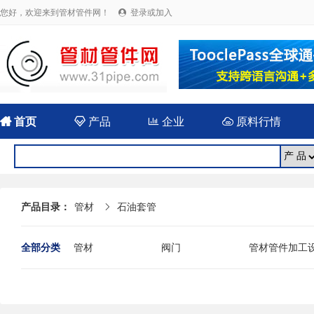
您好，欢迎来到管材管件网！
登录或加入


首页

产品

企业

原料行情
产品目录：
管材
石油套管

全部分类
管材
阀门
管材管件加工
法兰
封头
伸缩（补偿）