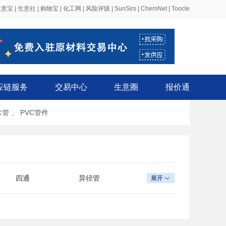
生意宝
|
生意社
|
购物宝
|
化工网
|
风险评级
|
SunSirs
|
ChemNet
|
Toocle
应链服务
交易中心
生意圈
报价通
水管
、
PVC管件
四通
异径管
展开

材
管材设备
管件管材