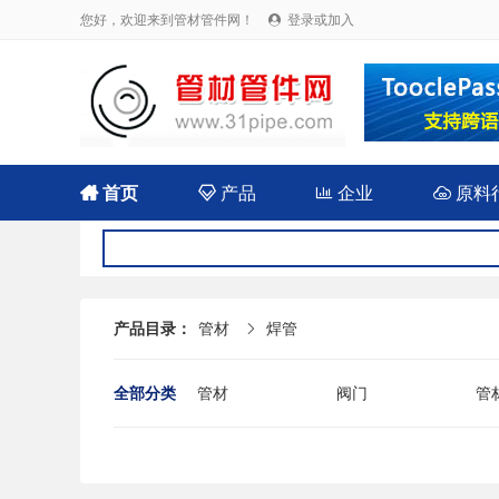
您好，欢迎来到管材管件网！
登录或加入


首页

产品

企业

原料
产品目录：
管材
焊管

全部分类
管材
阀门
管
法兰
封头
伸