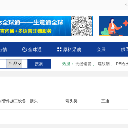
会展
供
行情

全球通

原料采购
热搜
：
无缝钢管
、
螺纹钢
、
PE给
材管件加工设备
接头
弯头类
三通
缩（补偿）器
管道配件
管材管件包装材料
其它类管件管