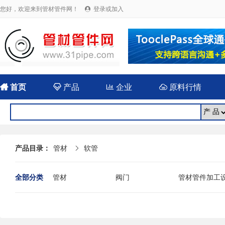
您好，欢迎来到管材管件网！
登录或加入


首页

产品

企业

原料行情
产品目录：
管材
软管

全部分类
管材
阀门
管材管件加工
法兰
封头
伸缩（补偿）