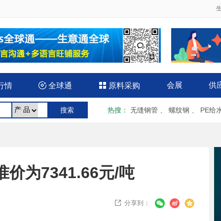
会展
供
行情

全球通

原料采购
热搜
：
无缝钢管
、
螺纹钢
、
PE给
价为7341.66元/吨
分享到：
