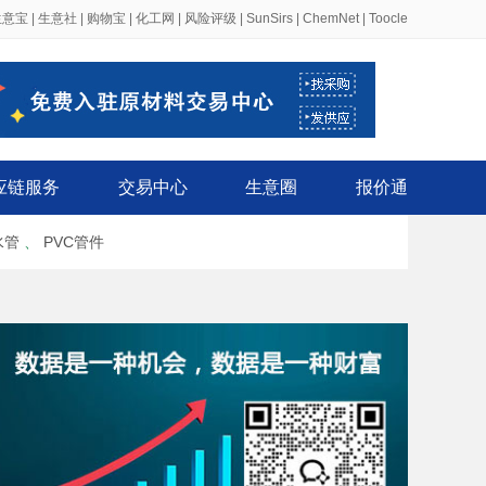
生意宝
|
生意社
|
购物宝
|
化工网
|
风险评级
|
SunSirs
|
ChemNet
|
Toocle
应链服务
交易中心
生意圈
报价通
水管
、
PVC管件