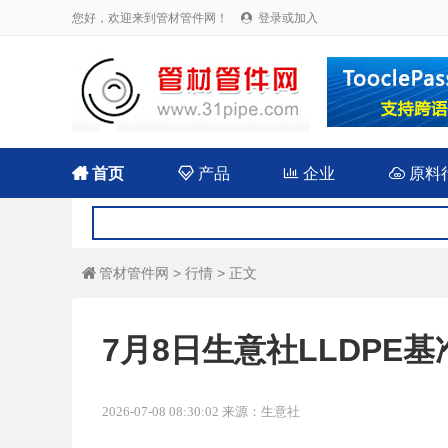
您好，欢迎来到管材管件网！
登录或加入


首页

产品

企业

原料
管材管件网
>
行情
> 正文

7月8日生意社LLDPE基准
2026-07-08 08:30:02 来源：生意社