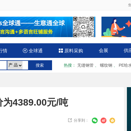
会展
供
行情

全球通

原料采购
热搜
：
无缝钢管
、
螺纹钢
、
PE给
4389.00元/吨
分享到：
