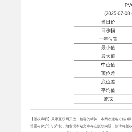
P
(2025-07-08 
当日价
日涨幅
一年位置
最小值
最大值
中位值
顶位差
底位差
平均值
警戒
【版权声明】秉承互联网开放、包容的精神，本网欢迎各方(自)
尊重与保护知识产权，如发现本站文章存在版权问题，烦请将版