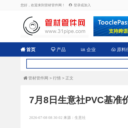
您好，欢迎来到管材管件网！
登录或加入


首页

产品

企业

原料
管材管件网
>
行情
> 正文

7月8日生意社PVC基准价为
2026-07-08 08:30:02 来源：生意社