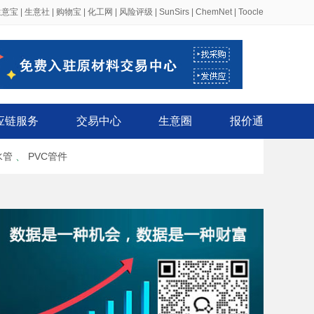
生意宝
|
生意社
|
购物宝
|
化工网
|
风险评级
|
SunSirs
|
ChemNet
|
Toocle
应链服务
交易中心
生意圈
报价通
水管
、
PVC管件