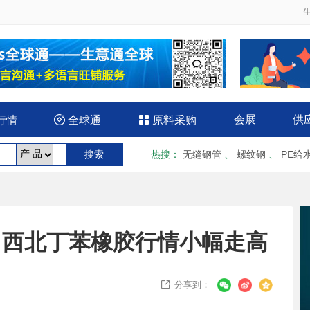
会展
供
行情

全球通

原料采购
热搜
：
无缝钢管
、
螺纹钢
、
PE给
月7日西北丁苯橡胶行情小幅走高
分享到：
