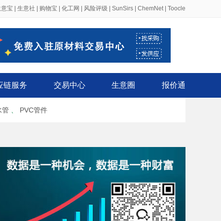
生意宝
|
生意社
|
购物宝
|
化工网
|
风险评级
|
SunSirs
|
ChemNet
|
Toocle
应链服务
交易中心
生意圈
报价通
水管
、
PVC管件