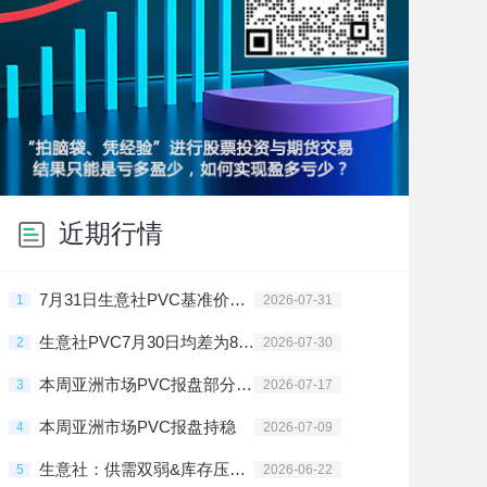
近期行情
7月31日生意社PVC基准价为4375.00元/吨
1
2026-07-31
生意社PVC7月30日均差为8.20元/吨 由正向扩大转为缩小
2
2026-07-30
本周亚洲市场PVC报盘部分地区上调
3
2026-07-17
本周亚洲市场PVC报盘持稳
4
2026-07-09
生意社：供需双弱&库存压制 PVC行情震荡偏弱
5
2026-06-22