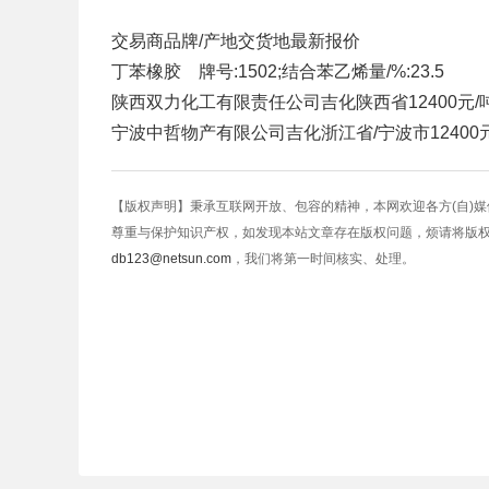
交易商
品牌/产地
交货地
最新报价
丁苯橡胶 牌号:1502;结合苯乙烯量/%:23.5
陕西双力化工有限责任公司
吉化
陕西省
12400元/
宁波中哲物产有限公司
吉化
浙江省/宁波市
12400
【版权声明】秉承互联网开放、包容的精神，本网欢迎各方(自)
尊重与保护知识产权，如发现本站文章存在版权问题，烦请将版
db123@netsun.com
，我们将第一时间核实、处理。