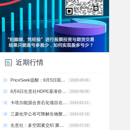
近期行情
PriceSeek提醒：8月5日国内聚乙烯样本库存环比上涨
1
2026-08-06
8月6日生意社HDPE基准价为10450.00元/吨
2
2026-08-06
卡塔尔能源合资石化项目在拉斯拉凡投建
3
2024-02-21
三菱化学公布可降解生物聚酯树脂新材料
4
2024-02-18
生意社：多空因素交织 聚乙烯高位震荡
5
2026-07-28