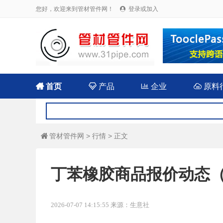
您好，欢迎来到管材管件网！
登录或加入


首页

产品

企业

原料
管材管件网
>
行情
> 正文

丁苯橡胶商品报价动态（20
2026-07-07 14:15:55 来源：生意社