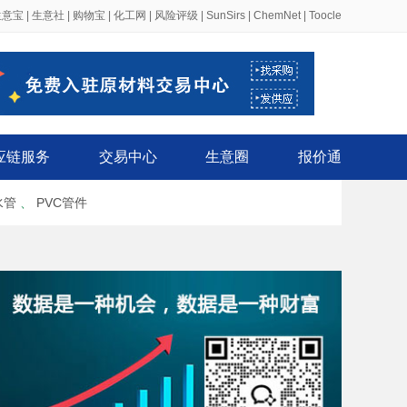
生意宝
|
生意社
|
购物宝
|
化工网
|
风险评级
|
SunSirs
|
ChemNet
|
Toocle
应链服务
交易中心
生意圈
报价通
水管
、
PVC管件