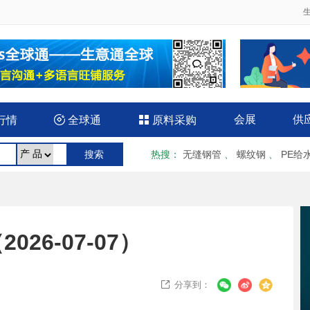
会展
供
行情

全球通

原料采购
热搜
：
无缝钢管
、
螺纹钢
、
PE给
26-07-07）
分享到：
