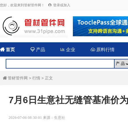
您好，欢迎来到管材管件网！
登录或加入


首页

产品

企业

原料行情
管材管件网
>
行情
> 正文

7月6日生意社无缝管基准价为40
2026-07-06 08:30:01 来源：生意社