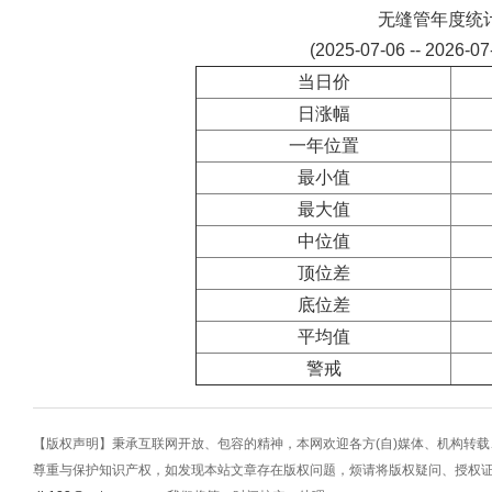
无缝管年度统
(2025-07-06 -- 2026-0
当日价
日涨幅
一年位置
最小值
最大值
中位值
顶位差
底位差
平均值
警戒
【版权声明】秉承互联网开放、包容的精神，本网欢迎各方(自)媒体、机构转
尊重与保护知识产权，如发现本站文章存在版权问题，烦请将版权疑问、授权