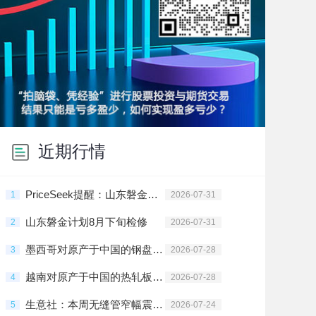
近期行情
PriceSeek提醒：山东磐金钢管检修 影响无缝管产量
1
2026-07-31
山东磐金计划8月下旬检修
2
2026-07-31
墨西哥对原产于中国的钢盘条启动反倾销日落复审调查
3
2026-07-28
越南对原产于中国的热轧板卷启动反倾销第一次期中复审调查
4
2026-07-28
生意社：本周无缝管窄幅震荡（7.20-7.24）
5
2026-07-24