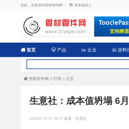
您好，欢迎来到管材管件网！
登录或加入


首页

产品

企业

原料
管材管件网
>
行情
> 正文

生意社：成本值坍塌 6月
2026-07-01 07:58:57 来源：生意社