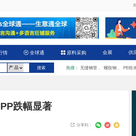
会展
供
行情

全球通

原料采购
热搜
：
无缝钢管
、
螺纹钢
、
PE给
PP跌幅显著
分享到：
