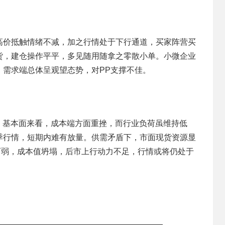
高价抵触情绪不减，加之行情处于下行通道，买家阵营买
货，建仓操作平平，多见随用随拿之零散小单。小微企业
。需求端总体呈观望态势，对PP支撑不佳。
。基本面来看，成本端方面重挫，而行业负荷虽维持低
季行情，短期内难有放量。供需矛盾下，市面现货资源显
两弱，成本值坍塌，后市上行动力不足，行情或将仍处于