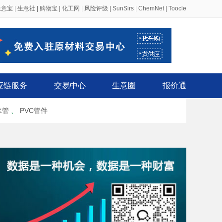
生意宝
|
生意社
|
购物宝
|
化工网
|
风险评级
|
SunSirs
|
ChemNet
|
Toocle
应链服务
交易中心
生意圈
报价通
水管
、
PVC管件