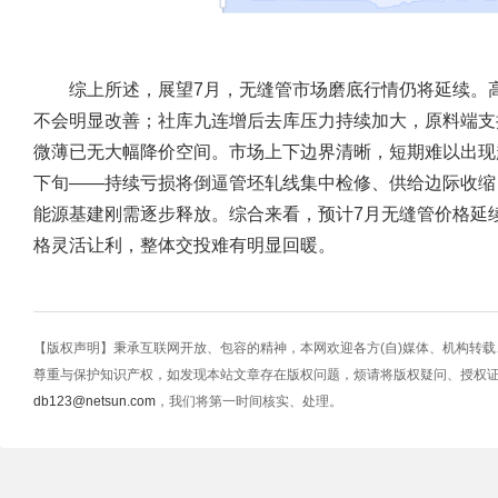
综上所述，
展望7月，无缝管市场磨底行情仍将延续。
不会明显改善；社库九连增后去库压力持续加大，原料端支
微薄已无大幅降价空间。市场上下边界清晰，短期难以出现
下旬——持续亏损将倒逼管坯轧线集中检修、供给边际收缩
能源基建刚需逐步释放。综合来看，预计7月无缝管价格延
格灵活让利，整体交投难有明显回暖。
【版权声明】秉承互联网开放、包容的精神，本网欢迎各方(自)媒体、机构转
尊重与保护知识产权，如发现本站文章存在版权问题，烦请将版权疑问、授权
db123@netsun.com
，我们将第一时间核实、处理。