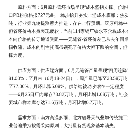
原料方面：
6月原料管坯市场呈现“成本坚韧支撑、价格
口PB粉价格报727元/吨，稳步抬升夯实上游成本底部；焦炭
吨，行业第九轮提涨蓄力推进，存在上行预期。双原料稳中
但管坯价格本身表现疲软，当前114家钢厂铁水不含税成本在2
本向价格的传导通道受阻——无缝管-管坯价差已从去年同期的
幅收缩。成本的刚性托底虽锁死了价格大幅下跌的空间，但
撑力度。
供应方面：
供应端方面，6月无缝管产量呈现“四周连降”
81.03%；至月末（6月18-24日），周产量已降至38.5
至77.36%，月环比降5.08%。供给端被动收缩在一定
——6月25日厂内库存78.82万吨，月环比增1.68万吨；
要城市样本库存达71.6万吨，月环比增0.7万吨。
需求方面：
南方高温多雨、北方酷暑天气叠加传统施工
业普遍秉持按需采购原则，大批量备货现象基本消失。