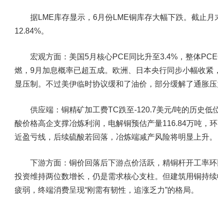
据LME库存显示，6月份LME铜库存大幅下跌。截止月末，
12.84%。
宏观方面：
美国5月核心PCE同比升至3.4%，整体P
燃，9月加息概率已超五成。欧洲、日本央行同步小幅收紧
显压制。不过美伊临时协议缓和了油价，部分缓解了通胀压
供应端：
铜精矿加工费TC跌至-120.7美元/吨的历
酸价格高企支撑冶炼利润，电解铜预估产量116.84万吨，环比
近盈亏线，后续硫酸若回落，冶炼端减产风险将明显上升。
下游方面：
铜价回落后下游点价活跃，精铜杆开工率环
投资维持两位数增长，仍是需求核心支柱。但建筑用铜持续
疲弱，终端消费呈现“刚需有韧性，追涨乏力”的格局。