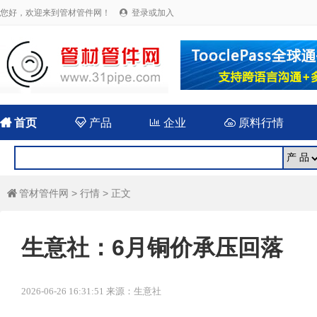
您好，欢迎来到管材管件网！
登录或加入


首页

产品

企业

原料行情
管材管件网
>
行情
> 正文

生意社：6月铜价承压回落
2026-06-26 16:31:51 来源：生意社