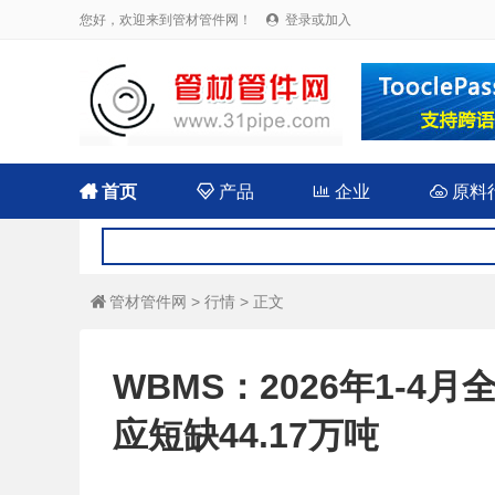
您好，欢迎来到管材管件网！
登录或加入


首页

产品

企业

原料
管材管件网
>
行情
> 正文

WBMS：2026年1-4月
应短缺44.17万吨