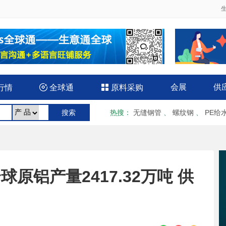
会展
供
行情

全球通

原料采购
热搜
：
无缝钢管
、
螺纹钢
、
PE给
全球原铝产量2417.32万吨 供