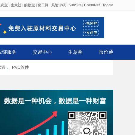
生意宝
|
生意社
|
购物宝
|
化工网
|
风险评级
|
SunSirs
|
ChemNet
|
Toocle
应链服务
交易中心
生意圈
报价通
水管
、
PVC管件