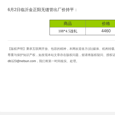
6月2日临沂金正阳无缝管出厂价持平：
商品
价格
4460
108*4.5连轧
【版权声明】秉承互联网开放、包容的精神，本网欢迎各方(自)媒体、机构转
尊重与保护知识产权，如发现本站文章存在版权问题，烦请将版权疑问、授权
db123@netsun.com
，我们将第一时间核实、处理。