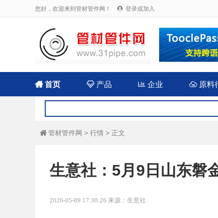
您好，欢迎来到管材管件网！
登录或加入


首页

产品

企业

原料
管材管件网
>
行情
> 正文

生意社：5月9日山东磐
2026-05-09 17:30:26 来源：生意社