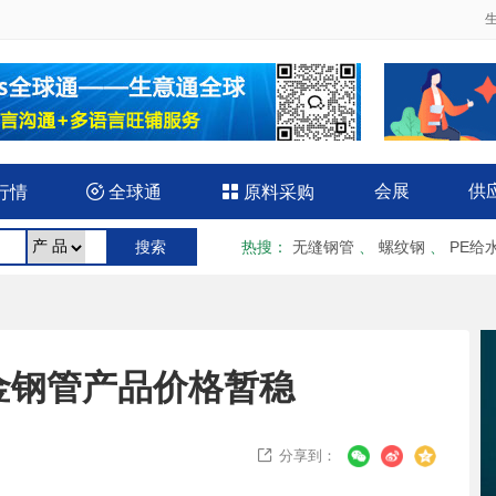
会展
供
行情

全球通

原料采购
热搜
：
无缝钢管
、
螺纹钢
、
PE给
金钢管产品价格暂稳
分享到：
