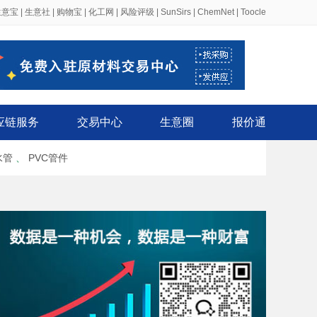
生意宝
|
生意社
|
购物宝
|
化工网
|
风险评级
|
SunSirs
|
ChemNet
|
Toocle
应链服务
交易中心
生意圈
报价通
水管
、
PVC管件