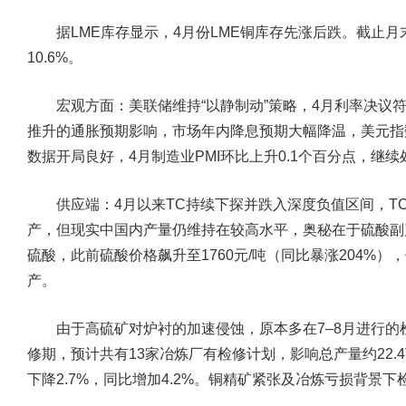
据LME库存显示，4月份LME铜库存先涨后跌。截止月末，
10.6%。
宏观方面：
美联储维持“以静制动”策略，4月利率决议
推升的通胀预期影响，市场年内降息预期大幅降温，美元指
数据开局良好，4月制造业PMI环比上升0.1个百分点，继
供应端：
4月以来TC持续下探并跌入深度负值区间，T
产，但现实中国内产量仍维持在较高水平，奥秘在于硫酸副产
硫酸，此前硫酸价格飙升至1760元/吨（同比暴涨204%）
产。
由于高硫矿对炉衬的加速侵蚀，原本多在7–8月进行的检
修期，预计共有13家冶炼厂有检修计划，影响总产量约22.4
下降2.7%，同比增加4.2%。铜精矿紧张及冶炼亏损背景