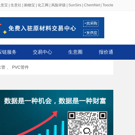
生意宝
|
生意社
|
购物宝
|
化工网
|
风险评级
|
SunSirs
|
ChemNet
|
Toocle
应链服务
交易中心
生意圈
报价通
水管
、
PVC管件