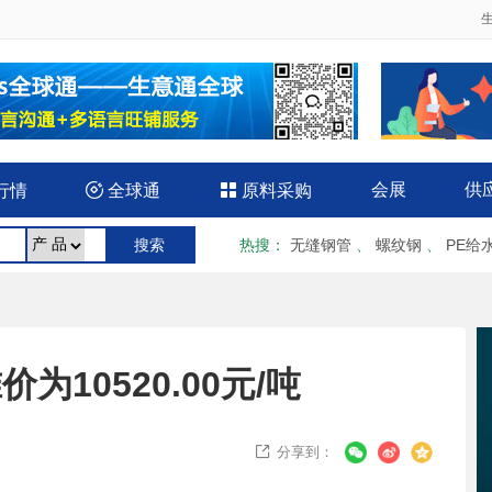
会展
供
行情

全球通

原料采购
热搜
：
无缝钢管
、
螺纹钢
、
PE给
为10520.00元/吨
分享到：
