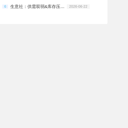
生意社：供需双弱&库存压制 PVC行情震荡偏弱
6
2026-06-22