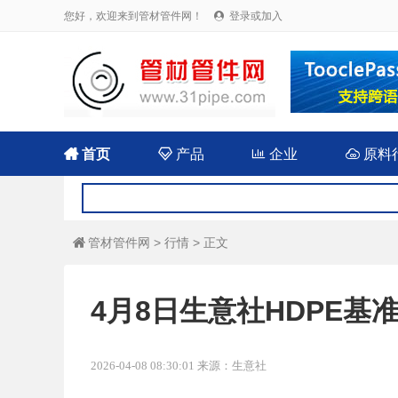
您好，欢迎来到管材管件网！
登录或加入


首页

产品

企业

原料
管材管件网
>
行情
> 正文

4月8日生意社HDPE基准价
2026-04-08 08:30:01 来源：生意社