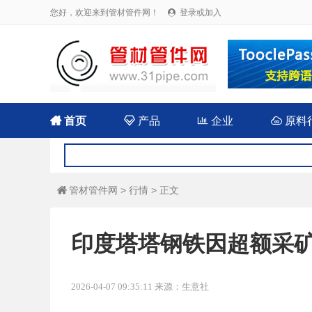
您好，欢迎来到管材管件网！
登录或加入


首页

产品

企业

原料
管材管件网
>
行情
> 正文

印度塔塔钢铁因超额采矿
2026-04-07 09:35:11 来源：生意社