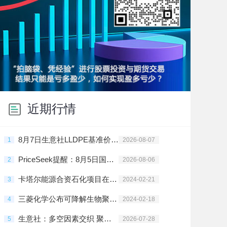
近期行情
8月7日生意社LLDPE基准价为8158.34元/吨
1
2026-08-07
PriceSeek提醒：8月5日国内聚乙烯样本库存环比上涨
2
2026-08-06
卡塔尔能源合资石化项目在拉斯拉凡投建
3
2024-02-21
三菱化学公布可降解生物聚酯树脂新材料
4
2024-02-18
生意社：多空因素交织 聚乙烯高位震荡
5
2026-07-28