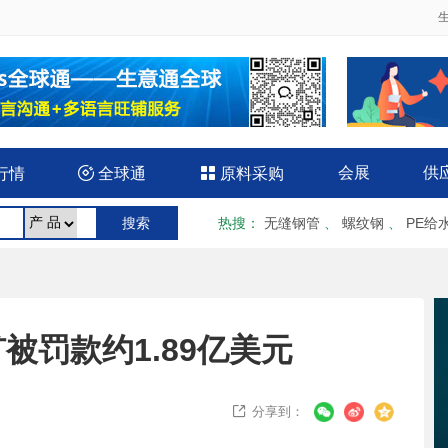
会展
供
行情

全球通

原料采购
热搜
：
无缝钢管
、
螺纹钢
、
PE给
被罚款约1.89亿美元
分享到：
