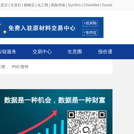
生意宝
|
生意社
|
购物宝
|
化工网
|
风险评级
|
SunSirs
|
ChemNet
|
Toocle
应链服务
交易中心
生意圈
报价通
水管
、
PVC管件