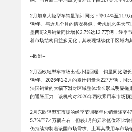
响。当月新车平均成交价环比下降327美元至45,8
2月加拿大轻型车销量预计同比下降0.4%至11.9
辆/年。与近几个月的情况类似，考虑到恶劣天气
墨西哥2月销量同比增长2.7%达12.7万辆，经季
着市场结构日益多元化，其表现继续优于区域内
--欧洲--
2月西欧轻型车市场出现小幅回暖，销量同比增长1.
辆/年。2026年1-2月的累计销量为227万辆
法国销量的大幅下滑对区域整体增长形成明显拖
的通胀压力，该机构对2026年西欧乘用车市场
2月东欧轻型车市场的经季节调整年化销量降至47
5.7%至7.4万辆左右，但较1月的异常低位环比增
仍持续抑制着该国市场需求。土耳其乘用车市场销