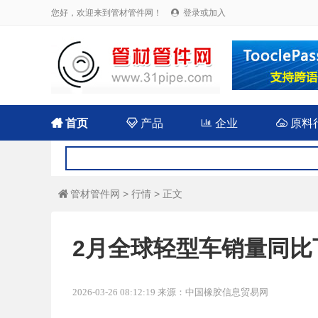
您好，欢迎来到管材管件网！
登录或加入


首页

产品

企业

原料
管材管件网
>
行情
> 正文

2月全球轻型车销量同比下
2026-03-26 08:12:19 来源：中国橡胶信息贸易网