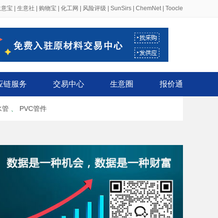
生意宝
|
生意社
|
购物宝
|
化工网
|
风险评级
|
SunSirs
|
ChemNet
|
Toocle
应链服务
交易中心
生意圈
报价通
水管
、
PVC管件