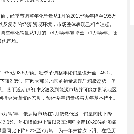
76美元，同比则增长1.8%。
万辆，经季节调整年化销量从1月的201万辆/年降至195万
以及复杂的经济 贸易环境，市场整体表现已相当理想。
节调整年化销量从1月的174万辆/年微降至171万辆/年。随
其他市场。
6%达98.6万辆。经季节调整年化销量也升至1,460万
，同比下降2.3%。西欧大部分地区的销量表现呈积极态势，但
累。鉴于近期伊朗冲突波及到能源市场并可能加剧该地区
预测持更为谨慎的态度，预计今年销量将与去年基本持平。
5万辆/年。俄罗斯市场在2月依然低迷，销量同比下降
长2.0%。年初增值税上调以及车辆回收费10-20%的涨幅
量同比下降8.2%至7万辆，为一年来首次下滑。在经历