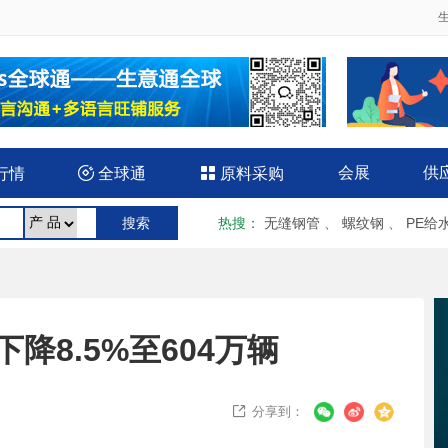
会展
供
行情

全球通

原料采购
热搜
：
无缝钢管
、
螺纹钢
、
PE给
降8.5%至604万辆
分享到：
