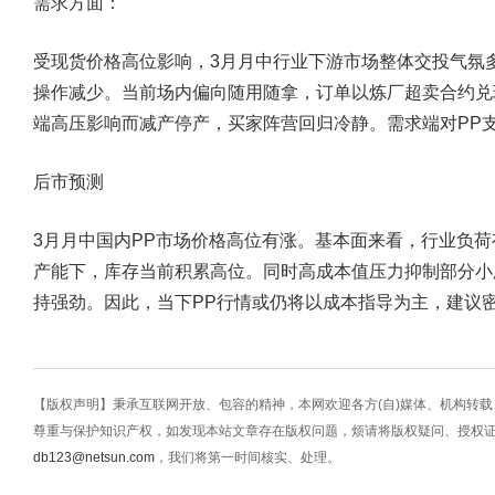
需求方面：
受现货价格高位影响，3月月中行业下游市场整体交投气氛
操作减少。当前场内偏向随用随拿，订单以炼厂超卖合约兑
端高压影响而减产停产，买家阵营回归冷静。需求端对PP
后市预测
3月月中国内PP市场价格高位有涨。基本面来看，行业负
产能下，库存当前积累高位。同时高成本值压力抑制部分小
持强劲。因此，当下PP行情或仍将以成本指导为主，建议
【版权声明】秉承互联网开放、包容的精神，本网欢迎各方(自)媒体、机构转
尊重与保护知识产权，如发现本站文章存在版权问题，烦请将版权疑问、授权
db123@netsun.com
，我们将第一时间核实、处理。