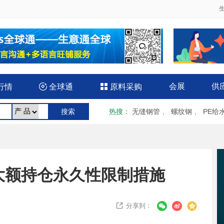
会展
供
行情

全球通

原料采购
热搜
：
无缝钢管
、
螺纹钢
、
PE给
大额持仓永久性限制措施
分享到：
