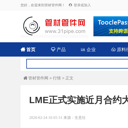
您好，欢迎来到管材管件网！
登录或加入


首页

产品

企业

原料
管材管件网
>
行情
> 正文

LME正式实施近月合约
2026-02-24 10:05:51 来源：生意社