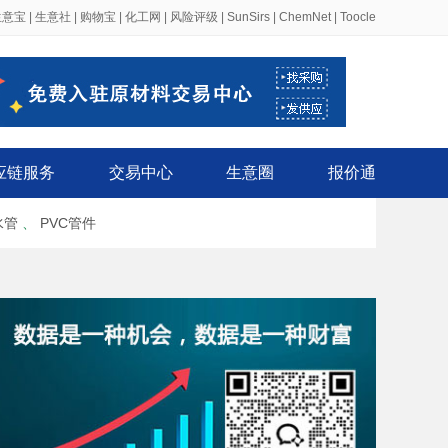
生意宝
|
生意社
|
购物宝
|
化工网
|
风险评级
|
SunSirs
|
ChemNet
|
Toocle
应链服务
交易中心
生意圈
报价通
水管
、
PVC管件