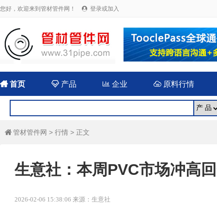
您好，欢迎来到管材管件网！
登录或加入


首页

产品

企业

原料行情
管材管件网
>
行情
> 正文

生意社：本周PVC市场冲高回落（
2026-02-06 15:38:06 来源：生意社