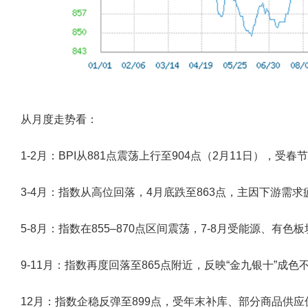
从月度走势看：
1-2
月
：BPI从881点震荡上行至904点（2月11日），
3-4
月
：指数从高位回落，4月底跌至863点，主因下游需
5-8
月
：指数在855–870点区间震荡，7-8月受能源、有
9-11
月
：指数再度回落至865点附近，反映“金九银十”成
12
月
：指数企稳反弹至899点，受年末补库、部分商品供