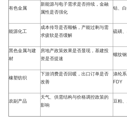
新能源与电子需求是否持续，金融
有色金属
钴、白
属性是否强化
成本传导是否顺畅，产能过剩与需
能源化工
硫磺、
求疲软是否缓解
黑色金属与建
房地产政策效果是否显现，基建投
螺纹钢
材
资是否提速
下游消费是否回暖，出口订单是否
涤纶系
橡塑纺织
改善
FDY
天气、供需结构与价格调控政策的
农副产品
豆粕、
影响