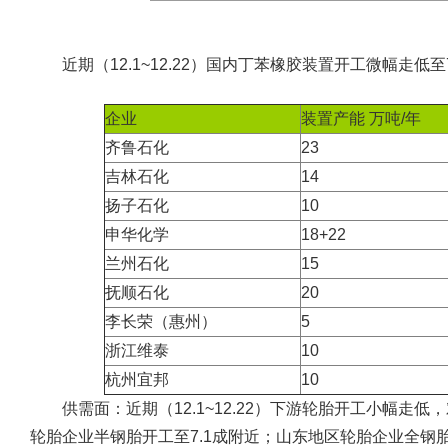
近期（12.1~12.22）国内丁苯橡胶装置开工微幅走低至
企业
装置产能 万吨/年
齐鲁石化
23
吉林石化
14
扬子石化
10
申华化学
18+22
兰州石化
15
抚顺石化
20
李长荣（惠州）
5
浙江维泰
10
杭州宜邦
10
供需面：近期（12.1~12.22）下游轮胎开工小幅走低
轮胎企业半钢胎开工至7.1成附近；山东地区轮胎企业全钢胎