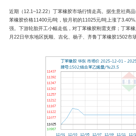
近期（12.1~12.22）丁苯橡胶市场行情走高。据生意社
苯橡胶价格11400元/吨，较月初的11025元/吨上涨了3
强。下游轮胎开工小幅走低，对丁苯橡胶刚需支撑；丁苯橡
月22日华东地区抚顺、吉化、杨子、齐鲁丁苯橡胶1502市场主流