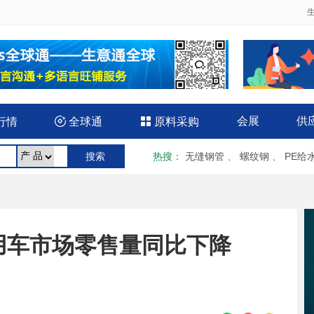
会展
供
行情

全球通

原料采购
热搜
：
无缝钢管
、
螺纹钢
、
PE给
用车市场零售量同比下降