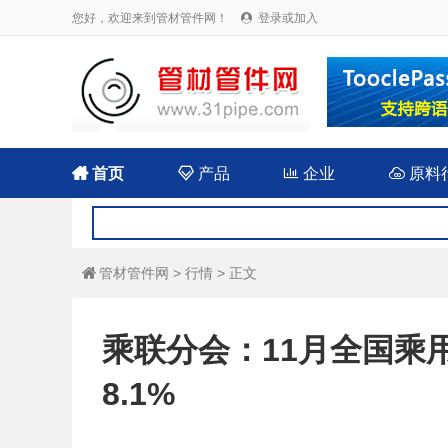
您好，欢迎来到管材管件网！
登录或加入


首页

产品

企业

原料
管材管件网
>
行情
> 正文

乘联分会：11月全国乘
8.1%