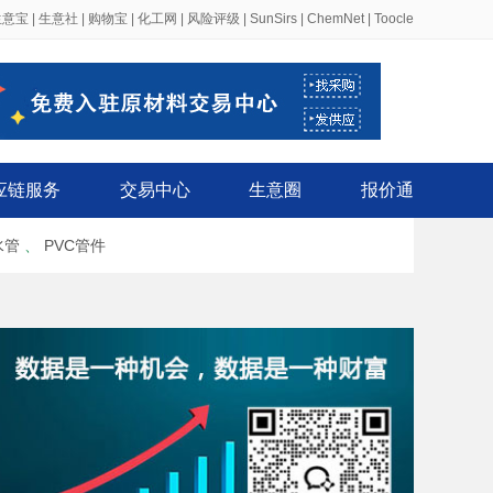
生意宝
|
生意社
|
购物宝
|
化工网
|
风险评级
|
SunSirs
|
ChemNet
|
Toocle
应链服务
交易中心
生意圈
报价通
水管
、
PVC管件